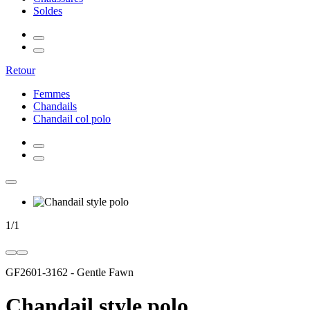
Soldes
Retour
Femmes
Chandails
Chandail col polo
1
/
1
GF2601-3162
-
Gentle Fawn
Chandail style polo