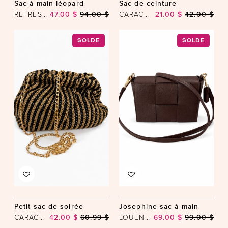
Sac à main léopard
Sac de ceinture
REFRESH
47.00 $
94.00 $
CARACOL
21.00 $
42.00 $
SOLDE
SOLDE
Petit sac de soirée
Josephine sac à main
CARACOL
42.00 $
60.99 $
LOUENHIDE
69.00 $
99.00 $