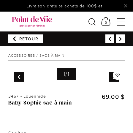
Livraison gratuite achats de 100$ et +
0
RETOUR
Femmes
Lingerie
ACCESSOIRES
SACS À MAIN
Accessoires
1
/
1
Chaussures
Soldes
Prêt à reporter
69.00 $
3467
-
Louenhide
Baby Sophie sac à main
Couleur