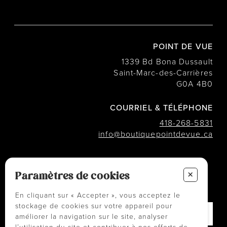
POINT DE VUE
1339 Bd Bona Dussault
Saint-Marc-des-Carrières
G0A 4B0
COURRIEL & TÉLÉPHONE
418-268-5831
info@boutiquepointdevue.ca
INFOLETTRE
+
Des conseils ? Les tendances ?
Paramètres de cookies
― Abonnez-vous !
En cliquant sur « Accepter », vous acceptez le
stockage de cookies sur votre appareil pour
améliorer la navigation sur le site, analyser
l’utilisation du site et contribuer à nos efforts de