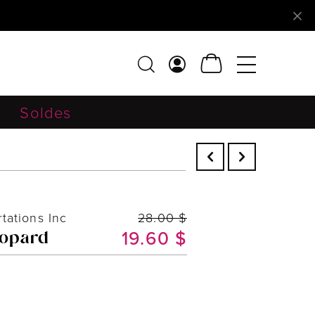
Soldes
ations Inc
28.00 $
19.60 $
éopard