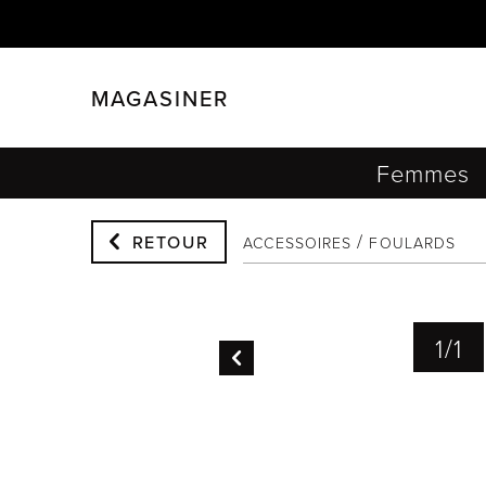
MAGASINER
FERMER
FILTRER
Femmes
RETOUR
ACCESSOIRES
FOULARDS
1
/
1