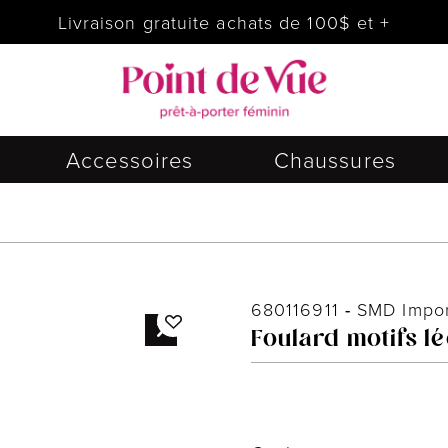
Livraison gratuite achats de 100$ et +
Accessoires
Chaussures
680116911
-
SMD Import
Foulard motifs l