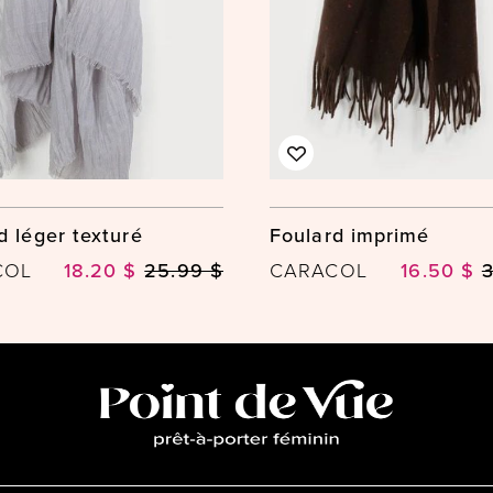
d léger texturé
Foulard imprimé
COL
18.20 $
25.99 $
CARACOL
16.50 $
3