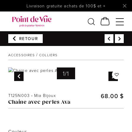
Livraison gratuite achats de 100$ et +
RETOUR
Femmes
Lingerie
ACCESSOIRES
COLLIERS
Accessoires
1
/
1
Chaussures
Soldes
Prêt à reporter
68.00 $
T125N003
-
Mia Bijoux
Chaine avec perles Ava
Couleur