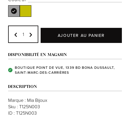
Notre histoire
AJOUTER AU PANIER
L'équipe
Politiques de cookies
DISPONIBILITÉ EN MAGASIN
Politique de confidentialité
BOUTIQUE POINT DE VUE, 1339 BD BONA DUSSAULT,
SAINT-MARC-DES-CARRIÈRES
Politiques et conditions d'achats
DESCRIPTION
Marque : Mia Bijoux
Sku : T125N003
ID : T125N003