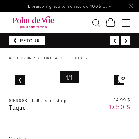
Livraison gratuite achats de 100$ et +
RETOUR
Femmes
Lingerie
ACCESSOIRES
CHAPEAUX ET TUQUES
Accessoires
Chaussures
1
/
1
Soldes
Prêt à reporter
34.99 $
6159668
-
Lalita's art shop
17.50 $
Tuque
Couleur