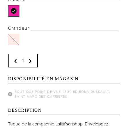
Grandeur
Notre histoire
S
L'équipe
Politiques de cookies
Politique de confidentialité
Politiques et conditions d'achats
DISPONIBILITÉ EN MAGASIN
BOUTIQUE POINT DE VUE, 1339 BD BONA DUSSAULT,
SAINT-MARC-DES-CARRIÈRES
DESCRIPTION
Tuque de la compagnie Lalita'sartshop.
Enveloppez