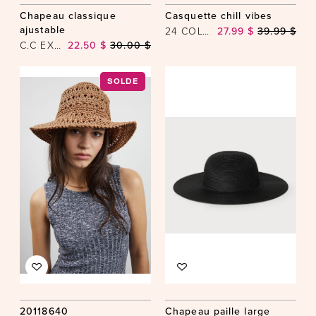
Chapeau classique
Casquette chill vibes
ajustable
24 COLOURS
27.99 $
39.99 $
C.C EXCLUSIVES
22.50 $
30.00 $
SOLDE
20118640
Chapeau paille large