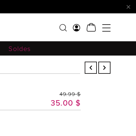
Soldes
49.99 $
35.00 $