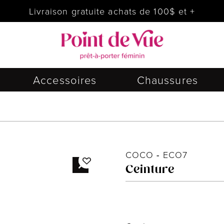
Livraison gratuite achats de 100$ et +
Accessoires
Chaussures
COCO
-
ECO7
Ceinture