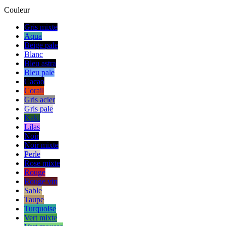
Couleur
Gris mixte
Aqua
Beige pale
Blanc
Bleu astra
Bleu pale
Cacao
Corail
Gris acier
Gris pale
Kaki
Lilas
Noir
Noir mixte
Perle
Rose mixte
Rouge
Rouge vin
Sable
Taupe
Turquoise
Vert mixte