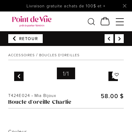
Livraison gratuite achats de 100$ et +
RETOUR
Femmes
Lingerie
ACCESSOIRES
BOUCLES D'OREILLES
Accessoires
1
/
1
Chaussures
Soldes
Prêt à reporter
58.00 $
T424E024
-
Mia Bijoux
Boucle d'oreille Charlie
Couleur