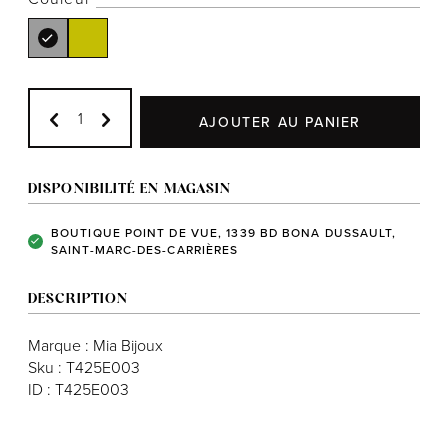
Notre histoire
AJOUTER AU PANIER
L'équipe
Politiques de cookies
DISPONIBILITÉ EN MAGASIN
Politique de confidentialité
BOUTIQUE POINT DE VUE, 1339 BD BONA DUSSAULT,
SAINT-MARC-DES-CARRIÈRES
Politiques et conditions d'achats
DESCRIPTION
Marque : Mia Bijoux
Sku : T425E003
ID : T425E003