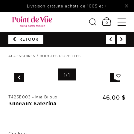
Livraison gratuite achats de 100$ et +
0
RETOUR
Femmes
Lingerie
ACCESSOIRES
BOUCLES D'OREILLES
Accessoires
1
/
1
Chaussures
Soldes
Prêt à reporter
46.00 $
T425E003
-
Mia Bijoux
Anneaux Katerina
Couleur