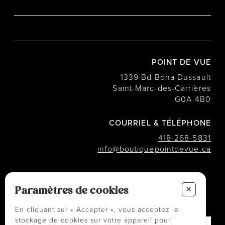
POINT DE VUE
1339 Bd Bona Dussault
Saint-Marc-des-Carrières
G0A 4B0
COURRIEL & TÉLÉPHONE
418-268-5831
info@boutiquepointdevue.ca
INFOLETTRE
+
Des conseils ? Les tendances ?
Paramètres de cookies
― Abonnez-vous !
En cliquant sur « Accepter », vous acceptez le
stockage de cookies sur votre appareil pour