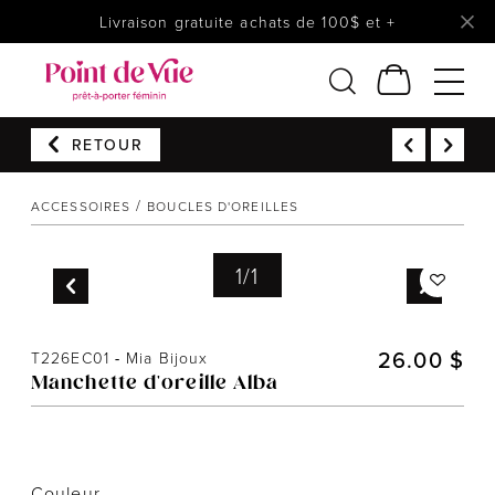
Livraison gratuite achats de 100$ et +
RETOUR
Femmes
Lingerie
ACCESSOIRES
BOUCLES D'OREILLES
Accessoires
1
/
1
Chaussures
Soldes
Prêt à reporter
26.00 $
T226EC01
-
Mia Bijoux
Manchette d'oreille Alba
Couleur