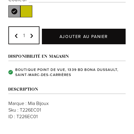
Notre histoire
AJOUTER AU PANIER
L'équipe
Politiques de cookies
DISPONIBILITÉ EN MAGASIN
Politique de confidentialité
BOUTIQUE POINT DE VUE, 1339 BD BONA DUSSAULT,
SAINT-MARC-DES-CARRIÈRES
Politiques et conditions d'achats
DESCRIPTION
Marque : Mia Bijoux
Sku : T226EC01
ID : T226EC01