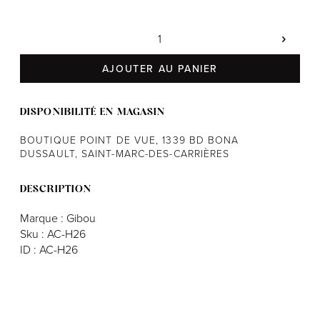
Notre histoire
AJOUTER AU PANIER
L'équipe
Politiques de cookies
DISPONIBILITÉ EN MAGASIN
Politique de confidentialité
BOUTIQUE POINT DE VUE, 1339 BD BONA
Politiques et conditions d'achats
DUSSAULT, SAINT-MARC-DES-CARRIÈRES
DESCRIPTION
Marque : Gibou
Sku : AC-H26
ID : AC-H26