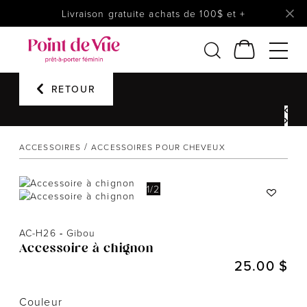
Livraison gratuite achats de 100$ et +
Femmes
RETOUR
Lingerie
Accessoires
Chaussures
ACCESSOIRES
ACCESSOIRES POUR CHEVEUX
Soldes
Prêt à reporter
1
/
2
AC-H26
-
Gibou
Accessoire à chignon
25.00 $
Couleur